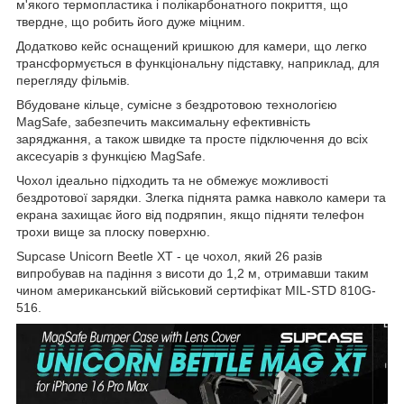
м'якого термопластика і полікарбонатного покриття, що
твердне, що робить його дуже міцним.
Додатково кейс оснащений кришкою для камери, що легко
трансформується в функціональну підставку, наприклад, для
перегляду фільмів.
Вбудоване кільце, сумісне з бездротовою технологією
MagSafe, забезпечить максимальну ефективність
заряджання, а також швидке та просте підключення до всіх
аксесуарів з функцією MagSafe.
Чохол ідеально підходить та не обмежує можливості
бездротової зарядки. Злегка піднята рамка навколо камери та
екрана захищає його від подряпин, якщо підняти телефон
трохи вище за плоску поверхню.
Supcase Unicorn Beetle XT - це чохол, який 26 разів
випробував на падіння з висоти до 1,2 м, отримавши таким
чином американський військовий сертифікат MIL-STD 810G-
516.