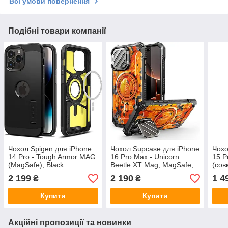
Всі умови повернення
Подібні товари компанії
Чохол Spigen для iPhone
Чохол Supcase для iPhone
Чохо
14 Pro - Tough Armor MAG
16 Pro Max - Unicorn
15 P
(MagSafe), Black
Beetle XT Mag, MagSafe,
(сов
(ACS04985)
Bright Print
Matt
2 199
2 190
1 4
₴
₴
(843439151000)
Купити
Купити
Акційні пропозиції та новинки