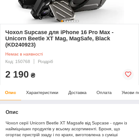
Чохол Supcase для iPhone 16 Pro Max -
Unicorn Beetle XT Mag, MagSafe, Black
(KD240923)
Немає в наявності
Код: 150768
Роздріб
2 190
₴
Опис
Характеристики
Доставка
Оплата
Умови п
Опис
Чохол серії Unicorn Beetle XT Magsafe від Supcase - один із
найміцніших продуктів у всьому асортименті. Броня, що
огортає пристрій ззаду і по краях, виготовлена ​​з суміші