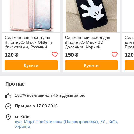
Силіконовий чохол для
Силіконовий чохол для
Силі
iPhone XS Max - Glitter з
iPhone XS Max - 3D
для 
блискітками, Рожевий
Долонька, Чорний
Про
120
150
120
₴
₴
Купити
Купити
Про нас
100% позитивних з 46 відгуків за рік
Працює з 17.03.2016
м. Київ
вул. Марії Приймаченко (Першотравнева), 27 , Київ,
Україна