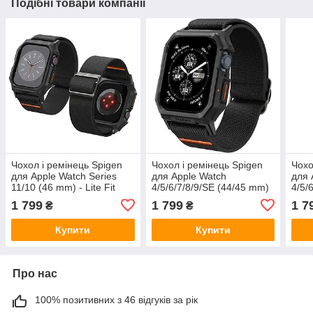
Подібні товари компанії
Чохол і ремінець Spigen
Чохол і ремінець Spigen
Чохо
для Apple Watch Series
для Apple Watch
для 
11/10 (46 mm) - Lite Fit
4/5/6/7/8/9/SE (44/45 mm)
4/5/
Pro, Matte Black
- Lite Fit Pro, Matte Black
- Lit
1 799
1 799
1 7
₴
₴
(ACS08609)
(ACS07103)
(AC
Купити
Купити
Про нас
100% позитивних з 46 відгуків за рік