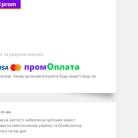
ів
за рахунок покупця
латежі. Тепер ви можете купити будь-який товар не
 46 мм.
м на зап'ясті забезпечує цілісний захист.
и на нейлоновому ремінці та бічній кнопці.
протягом дня.