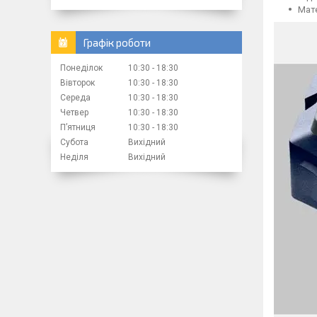
Мате
Графік роботи
Понеділок
10:30
18:30
Вівторок
10:30
18:30
Середа
10:30
18:30
Четвер
10:30
18:30
Пʼятниця
10:30
18:30
Субота
Вихідний
Неділя
Вихідний