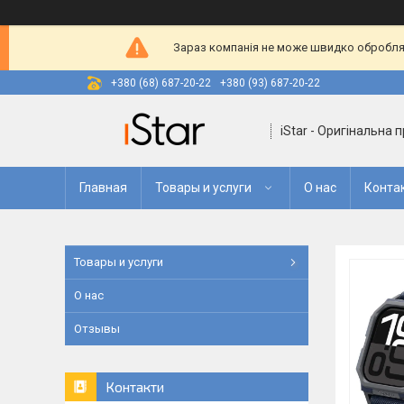
Зараз компанія не може швидко оброблят
+380 (68) 687-20-22
+380 (93) 687-20-22
iStar - Оригінальна 
Главная
Товары и услуги
О нас
Конта
Товары и услуги
О нас
Отзывы
Контакти