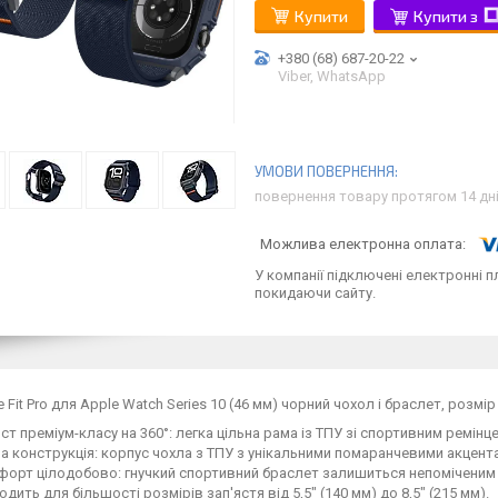
Купити
Купити з
+380 (68) 687-20-22
Viber, WhatsApp
повернення товару протягом 14 дн
У компанії підключені електронні п
покидаючи сайту.
e Fit Pro для Apple Watch Series 10 (46 мм) чорний чохол і браслет, розмір
ст преміум-класу на 360°: легка цільна рама із ТПУ зі спортивним ремінце
а конструкція: корпус чохла з ТПУ з унікальними помаранчевими акцентам
форт цілодобово: гнучкий спортивний браслет залишиться непоміченим 
одить для більшості розмірів зап'ястя від 5,5" (140 мм) до 8,5" (215 мм).