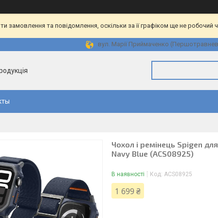
и замовлення та повідомлення, оскільки за її графіком ще не робочий 
вул. Марії Приймаченко (Першотравнева)
продукція
кты
Чохол і ремінець Spigen для 
Navy Blue (ACS08925)
В наявності
Код:
ACS08925
1 699 ₴