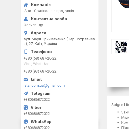
iStar - Оригінальна продукція
Олександр
вул. Марії Приймаченко (Першотравнев
а), 27, Київ, Україна
+380 (68) 687-20-22
Viber, WhatsApp
+380 (93) 687-20-22
istar.com.ua@gmail.com
+380686872022
Spigen Lit
Захи
+380686872022
Міцн
Ком
Підх
+380686872022