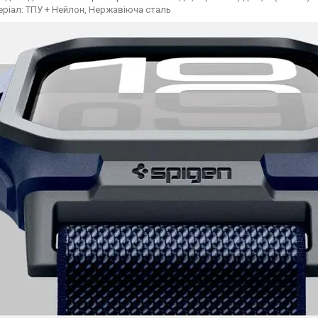
ріал: ТПУ + Нейлон, Нержавіюча сталь