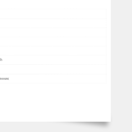
ch
инник