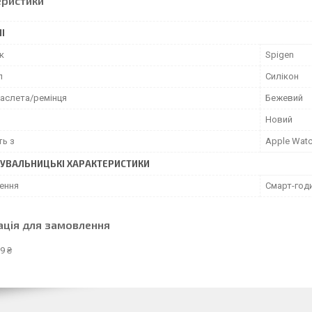
еристики
І
к
Spigen
л
Силікон
раслета/ремінця
Бежевий
Новий
ть з
Apple Wat
УВАЛЬНИЦЬКІ ХАРАКТЕРИСТИКИ
ення
Смарт-год
ація для замовлення
9 ₴