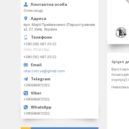
Олександр
вул. Марії Приймаченко (Першотравнев
а), 27, Київ, Україна
+380 (68) 687-20-22
Viber, WhatsApp
+380 (93) 687-20-22
Spigen д
Виготовле
istar.com.ua@gmail.com
пошкоджен
корпусу) 
+380686872022
Невелика 
+380686872022
+380686872022