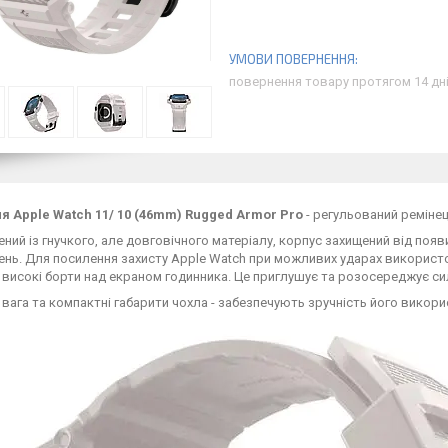
повернення товару протягом 14 дн
ля Apple Watch 11/ 10 (46mm) Rugged Armor Pro
- регульований ремінец
ний із гнучкого, але довговічного матеріалу, корпус захищений від появ
ь. Для посилення захисту Apple Watch при можливих ударах використову
і високі борти над екраном годинника. Це приглушує та розосереджує си
вага та компактні габарити чохла - забезпечують зручність його викори