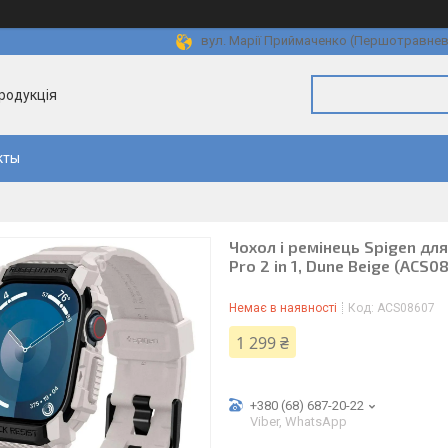
вул. Марії Приймаченко (Першотравнева)
продукція
кты
Чохол і ремінець Spigen дл
Pro 2 in 1, Dune Beige (ACS0
Немає в наявності
Код:
ACS08607
1 299 ₴
+380 (68) 687-20-22
Viber, WhatsApp