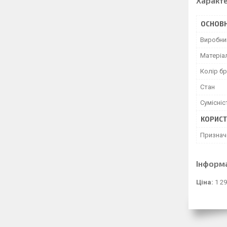
Характ
ОСНОВН
Виробни
Матеріа
Колір б
Стан
Сумісніс
КОРИСТ
Признач
Інформ
Ціна:
1 29