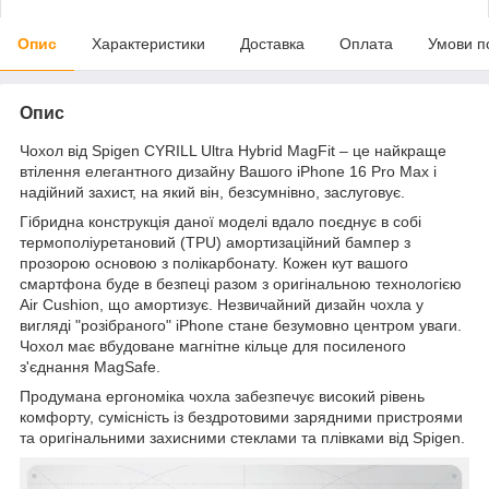
Опис
Характеристики
Доставка
Оплата
Умови п
Опис
Чохол від Spigen CYRILL Ultra Hybrid MagFit – це найкраще
втілення елегантного дизайну Вашого iPhone 16 Pro Max і
надійний захист, на який він, безсумнівно, заслуговує.
Гібридна конструкція даної моделі вдало поєднує в собі
термополіуретановий (TPU) амортизаційний бампер з
прозорою основою з полікарбонату. Кожен кут вашого
смартфона буде в безпеці разом з оригінальною технологією
Air Cushion, що амортизує. Незвичайний дизайн чохла у
вигляді "розібраного" iPhone стане безумовно центром уваги.
Чохол має вбудоване магнітне кільце для посиленого
з'єднання MagSafe.
Продумана ергономіка чохла забезпечує високий рівень
комфорту, сумісність із бездротовими зарядними пристроями
та оригінальними захисними стеклами та плівками від Spigen.