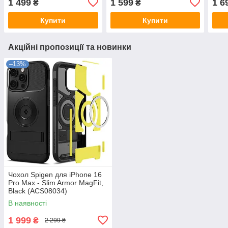
1 499
1 599
1 6
₴
₴
Купити
Купити
Акційні пропозиції та новинки
–13%
Чохол Spigen для iPhone 16
Pro Max - Slim Armor MagFit,
Black (ACS08034)
В наявності
1 999
₴
2 299 ₴