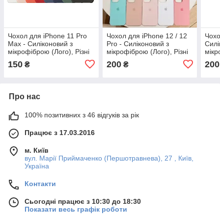
Чохол для iPhone 11 Pro
Чохол для iPhone 12 / 12
Чохо
Max - Cиліконовий з
Pro - Cиліконовий з
Силі
мікрофіброю (Лого), Різні
мікрофіброю (Лого), Різні
мікр
кольори
кольори
Різн
150
200
200
₴
₴
Про нас
100% позитивних з 46 відгуків за рік
Працює з 17.03.2016
м. Київ
вул. Марії Приймаченко (Першотравнева), 27 , Київ,
Україна
Контакти
Сьогодні працює з 10:30 до 18:30
Показати весь графік роботи