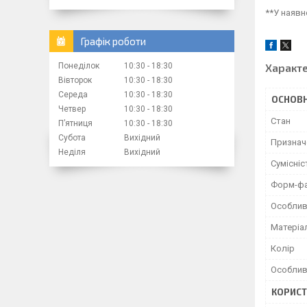
**У наявн
Графік роботи
Характ
Понеділок
10:30
18:30
Вівторок
10:30
18:30
Середа
10:30
18:30
ОСНОВН
Четвер
10:30
18:30
Стан
Пʼятниця
10:30
18:30
Субота
Вихідний
Признач
Неділя
Вихідний
Сумісніс
Форм-ф
Особлив
Матеріа
Колір
Особлив
КОРИСТ