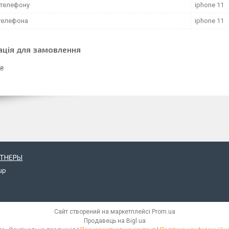
телефону
iphone 11
телефона
iphone 11
ація для замовлення
 ₴
РТНЕРЫ
up
Сайт створений на маркетплейсі
Prom.ua
Продавець на Bigl.ua