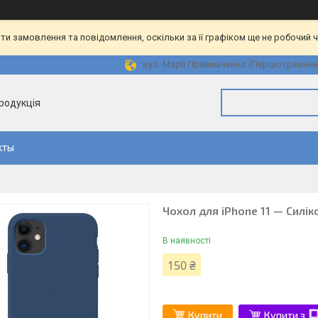
и замовлення та повідомлення, оскільки за її графіком ще не робочий 
вул. Марії Приймаченко (Першотравнева)
продукція
кты
Чохол для iPhone 11 — Силік
В наявності
150 ₴
Купити
Купити з