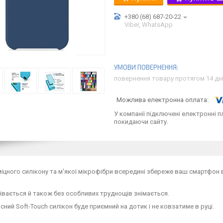
+380 (68) 687-20-22
Viber, WhatsApp
повернення товару протягом 14 дн
У компанії підключені електронні п
покидаючи сайту.
міцного силікону та м'якої мікрофібри всередині збереже ваш смартфон ві
івається й також без особливих труднощів знімається.
сний Soft-Touch силікон буде приємний на дотик і не ковзатиме в руці.