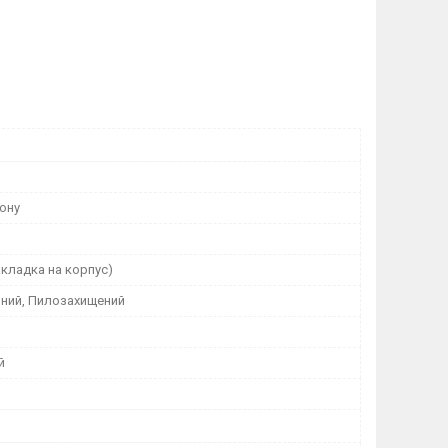
ону
кладка на корпус)
ний, Пилозахищений
й