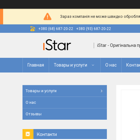
Зараз компанія не може швидко оброблят
+380 (68) 687-20-22
+380 (93) 687-20-22
iStar - Оригінальна 
Главная
Товары и услуги
О нас
Конта
Товары и услуги
О нас
Отзывы
Контакти