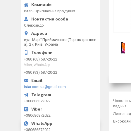
iStar - Оригінальна продукція
Олександр
вул. Марії Приймаченко (Першотравнев
а), 27, Київ, Україна
+380 (68) 687-20-22
Viber, WhatsApp
+380 (93) 687-20-22
istar.com.ua@gmail.com
Чохол із 
+380686872022
падіння.
Легко над
+380686872022
Високоякі
+380686872022