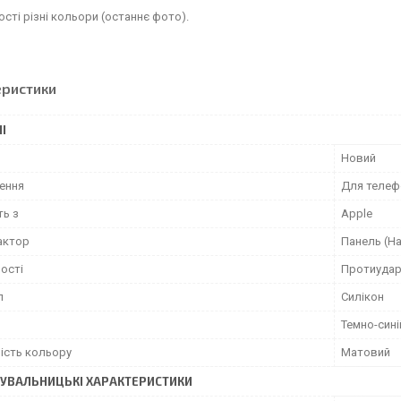
ості різні кольори (останнє фото).
еристики
І
Новий
ення
Для телеф
ть з
Apple
актор
Панель (На
ості
Протиудар
л
Силікон
Темно-сині
ість кольору
Матовий
УВАЛЬНИЦЬКІ ХАРАКТЕРИСТИКИ