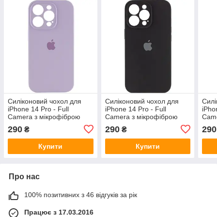
Силіконовий чохол для
Силіконовий чохол для
Силі
iPhone 14 Pro - Full
iPhone 14 Pro - Full
iPho
Camera з мікрофіброю
Camera з мікрофіброю
Came
(Лого), Purple
(Лого), Black
(Лог
290
290
290
₴
₴
Купити
Купити
Про нас
100% позитивних з 46 відгуків за рік
Працює з 17.03.2016