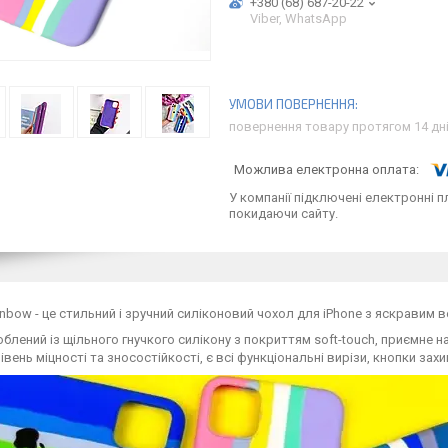
+380 (68) 687-20-22
Viber, WhatsApp
повернення товару протягом 14 дн
У компанії підключені електронні п
покидаючи сайту.
nbow - це стильний і зручний силіконовий чохол для iPhone з яскравим
блений із щільного гнучкого силікону з покриттям soft-touch, приємне н
івень міцності та зносостійкості, є всі функціональні вирізи, кнопки з