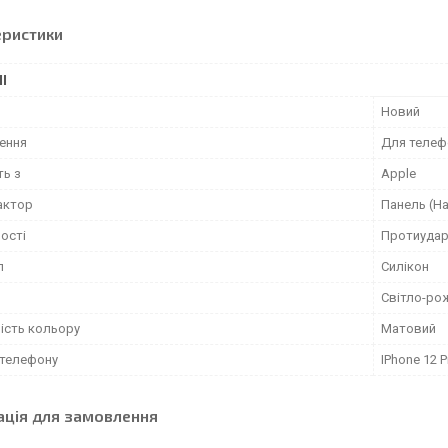
еристики
І
Новий
ення
Для телеф
ть з
Apple
актор
Панель (На
ості
Протиудар
л
Силікон
Світло-ро
ість кольору
Матовий
телефону
IPhone 12 
ація для замовлення