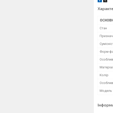
Характ
ОСНОВН
Стан
Признач
Сумісніс
Форм-ф
Особлив
Матеріа
Колір
Особлив
Модель 
Інформ