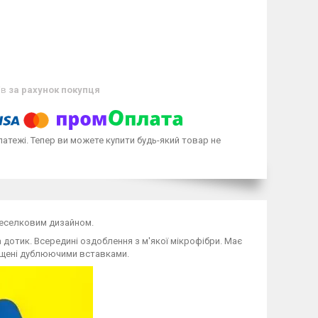
ів
за рахунок покупця
латежі. Тепер ви можете купити будь-який товар не
 веселковим дизайном.
а дотик. Всередині оздоблення з м'якої мікрофібри. Має
ахищені дублюючими вставками.