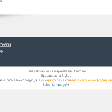
 ₴
РТНЕРЫ
up
Сайт створений на маркетплейсі
Prom.ua
Продавець на Bigl.ua
iStar - Оригінальна продукція |
Поскаржитися на контент
|
Політика конфіденційно
Select Language
▼