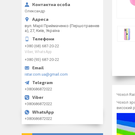
Олександр
вул. Марії Приймаченко (Першотравнев
а), 27, Київ, Україна
+380 (68) 687-20-22
Viber, WhatsApp
+380 (93) 687-20-22
istar.com.ua@gmail.com
+380686872022
Чохол Rai
Чохол зро
+380686872022
високий р
+380686872022