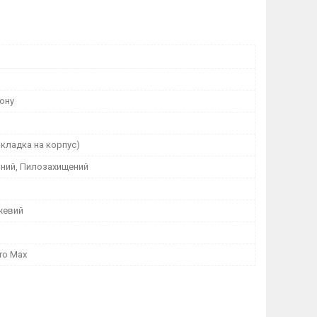
ону
кладка на корпус)
ний, Пилозахищений
жевий
Pro Max