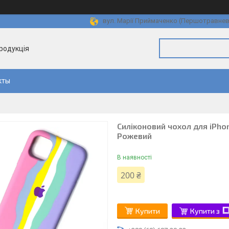
вул. Марії Приймаченко (Першотравнева)
продукція
кты
Силіконовий чохол для iPho
Рожевий
В наявності
200 ₴
Купити
Купити з