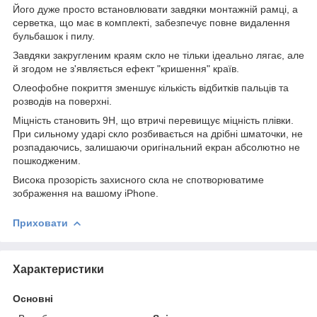
Його дуже просто встановлювати завдяки монтажній рамці, а
серветка, що має в комплекті, забезпечує повне видалення
бульбашок і пилу.
Завдяки закругленим краям скло не тільки ідеально лягає, але
й згодом не з'являється ефект "кришення" країв.
Олеофобне покриття зменшує кількість відбитків пальців та
розводів на поверхні.
Міцність становить 9Н, що втричі перевищує міцність плівки.
При сильному ударі скло розбивається на дрібні шматочки, не
розпадаючись, залишаючи оригінальний екран абсолютно не
пошкодженим.
Висока прозорість захисного скла не спотворюватиме
зображення на вашому iPhone.
Приховати
Характеристики
Основні