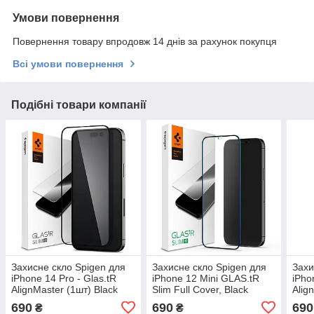
Умови повернення
Повернення товару впродовж 14 днів за рахунок покупця
Всі умови повернення
Подібні товари компанії
Захисне скло Spigen для
Захисне скло Spigen для
Захи
iPhone 14 Pro - Glas.tR
iPhone 12 Mini GLAS.tR
iPho
AlignMaster (1шт) Black
Slim Full Cover, Black
Alig
(AGL05221)
(AGL01534)
(AG
690
690
690
₴
₴