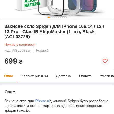
Захисне скло Spigen для iPhone 16e/14 / 13 /
13 Pro - Glas.tR AlignMaster (1 шт), Black
(AGL03725)
Немає в наявності
Код: AGL03725
Роздріб
699
₴
Опис
Характеристики
Доставка
Оплата
Умови п
Опис
Захисне скло для
iPhone ві
д компанії Spigen було розроблено,
щоб захистити екран смартфона від небажаних подряпин,
тріщин і сколів.