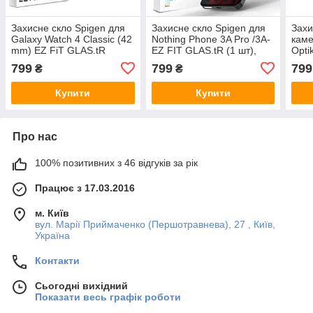
Захисне скло Spigen для
Захисне скло Spigen для
Захи
Galaxy Watch 4 Classic (42
Nothing Phone 3A Pro /3A-
каме
mm) EZ FiT GLAS.tR
EZ FIT GLAS.tR (1 шт),
Opti
(2шт), (AGL03747)
Clear (AGL09429)
(AG
799
799
799
₴
₴
Купити
Купити
Про нас
100% позитивних з 46 відгуків за рік
Працює з 17.03.2016
м. Київ
вул. Марії Приймаченко (Першотравнева), 27 , Київ,
Україна
Контакти
Сьогодні вихідний
Показати весь графік роботи