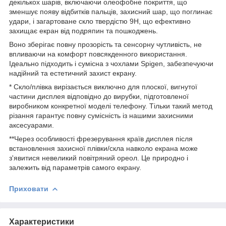
декількох шарів, включаючи олеофобне покриття, що
зменшує появу відбитків пальців, захисний шар, що поглинає
удари, і загартоване скло твердістю 9H, що ефективно
захищає екран від подряпин та пошкоджень.
Воно зберігає повну прозорість та сенсорну чутливість, не
впливаючи на комфорт повсякденного використання.
Ідеально підходить і сумісна з чохлами Spigen, забезпечуючи
надійний та естетичний захист екрану.
* Скло/плівка вирізається виключно для плоскої, вигнутої
частини дисплея відповідно до вирубки, підготовленої
виробником конкретної моделі телефону. Тільки такий метод
різання гарантує повну сумісність із нашими захисними
аксесуарами.
**Через особливості фрезерування країв дисплея після
встановлення захисної плівки/скла навколо екрана може
з'явитися невеликий повітряний ореол. Це природно і
залежить від параметрів самого екрану.
Приховати
Характеристики