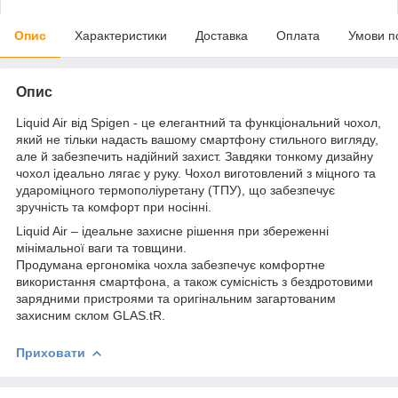
Опис
Характеристики
Доставка
Оплата
Умови п
Опис
Liquid Air від Spigen - це елегантний та функціональний чохол,
який не тільки надасть вашому смартфону стильного вигляду,
але й забезпечить надійний захист. Завдяки тонкому дизайну
чохол ідеально лягає у руку. Чохол виготовлений з міцного та
удароміцного термополіуретану (ТПУ), що забезпечує
зручність та комфорт при носінні.
Liquid Air – ідеальне захисне рішення при збереженні
мінімальної ваги та товщини.
Продумана ергономіка чохла забезпечує комфортне
використання смартфона, а також сумісність з бездротовими
зарядними пристроями та оригінальним загартованим
захисним склом GLAS.tR.
Приховати