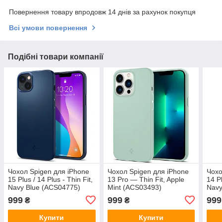
Повернення товару впродовж 14 днів за рахунок покупця
Всі умови повернення
Подібні товари компанії
Чохол Spigen для iPhone
Чохол Spigen для iPhone
Чохо
15 Plus / 14 Plus - Thin Fit,
13 Pro — Thin Fit, Apple
14 Pl
Navy Blue (ACS04775)
Mint (ACS03493)
Navy
999
999
999
₴
₴
Купити
Купити