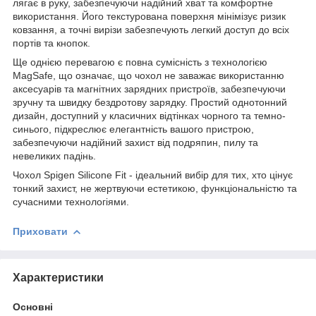
лягає в руку, забезпечуючи надійний хват та комфортне
використання. Його текстурована поверхня мінімізує ризик
ковзання, а точні вирізи забезпечують легкий доступ до всіх
портів та кнопок.
Ще однією перевагою є повна сумісність з технологією
MagSafe, що означає, що чохол не заважає використанню
аксесуарів та магнітних зарядних пристроїв, забезпечуючи
зручну та швидку бездротову зарядку. Простий однотонний
дизайн, доступний у класичних відтінках чорного та темно-
синього, підкреслює елегантність вашого пристрою,
забезпечуючи надійний захист від подряпин, пилу та
невеликих падінь.
Чохол Spigen Silicone Fit - ідеальний вибір для тих, хто цінує
тонкий захист, не жертвуючи естетикою, функціональністю та
сучасними технологіями.
Приховати
Характеристики
Основні