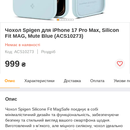
Чохол Spigen для iPhone 17 Pro Max, Silicon
Fit MAG, Mute Blue (ACS10273)
Немає в наявності
Код: ACS10273
Роздріб
999
₴
Опис
Характеристики
Доставка
Оплата
Умови п
Опис
Чохол Spigen Silicone Fit MagSafe поєднує в собі
мінімалістичний дизайн та функціональність, забезпечуючи
безпеку та стильний вигляд вашого смартфона щодня.
Виготовлений з м'якого, але міцного силікону, чохол ідеально