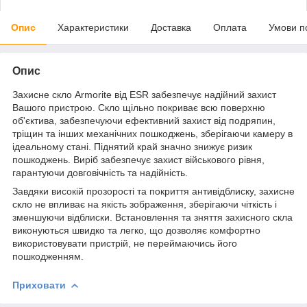
Опис
Характеристики
Доставка
Оплата
Умови п
Опис
Захисне скло Armorite від ESR забезпечує надійний захист
Вашого пристрою. Скло щільно покриває всю поверхню
об'єктива, забезпечуючи ефективний захист від подряпин,
тріщин та інших механічних пошкоджень, зберігаючи камеру в
ідеальному стані. Піднятий край значно знижує ризик
пошкоджень. Виріб забезпечує захист військового рівня,
гарантуючи довговічність та надійність.
Завдяки високій прозорості та покриття антивідблиску, захисне
скло не впливає на якість зображення, зберігаючи чіткість і
зменшуючи відблиски. Встановлення та зняття захисного скла
виконуються швидко та легко, що дозволяє комфортно
використовувати пристрій, не переймаючись його
пошкодженням.
Приховати