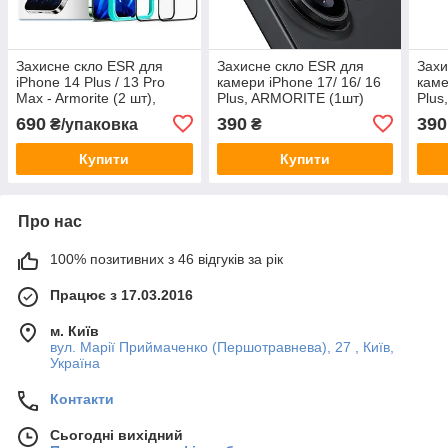
Захисне скло ESR для
Захисне скло ESR для
Захи
iPhone 14 Plus / 13 Pro
камери iPhone 17/ 16/ 16
каме
Max - Armorite (2 шт),
Plus, ARMORITE (1шт)
Plus
Black (4894240150832)
Black (286180)
Clea
690
390
390
₴/упаковка
₴
Купити
Купити
Про нас
100% позитивних з 46 відгуків за рік
Працює з 17.03.2016
м. Київ
вул. Марії Приймаченко (Першотравнева), 27 , Київ,
Україна
Контакти
Сьогодні вихідний