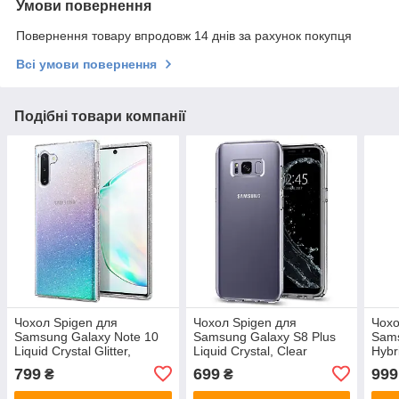
Умови повернення
Повернення товару впродовж 14 днів за рахунок покупця
Всі умови повернення
Подібні товари компанії
Чохол Spigen для
Чохол Spigen для
Чохо
Samsung Galaxy Note 10
Samsung Galaxy S8 Plus
Sams
Liquid Crystal Glitter,
Liquid Crystal, Clear
Hybr
Crystal Quartz
(571CS21664)
(59
799
699
999
₴
₴
(628CS27371)