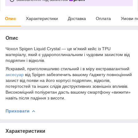
Опис
Характеристики
Доставка
Оплата
Умови п
Опис
Чохол Spigen Liquid Crystal — це м'який кейс із TPU
матеріалу, який є ударопоглинальним і чудовим захистом від
подряпин і відколів.
Яскравий, приголомшливо стильний і в міру екстравагантний
аксесуар
від Spigen забезпечить вашому ґаджету повноцінний
захист від появи на його корпусі подряпин, відколів,
потертостей та інших слідів деструктивних зовнішніх впливів.
Високоміцний поліуретан дасть вашому смартфону «вижити»
навіть після падіння з висоти.
Приховати
Характеристики