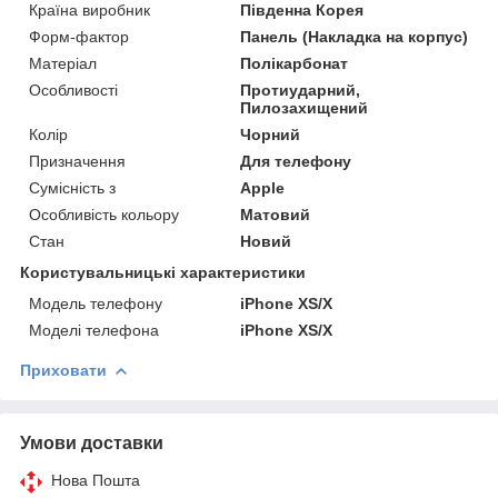
Країна виробник
Південна Корея
Форм-фактор
Панель (Накладка на корпус)
Матеріал
Полікарбонат
Особливості
Протиударний,
Пилозахищений
Колір
Чорний
Призначення
Для телефону
Сумісність з
Apple
Особливість кольору
Матовий
Стан
Новий
Користувальницькі характеристики
Модель телефону
iPhone XS/X
Моделі телефона
iPhone XS/X
Приховати
Умови доставки
Нова Пошта