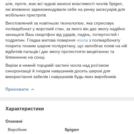
але, проте, має всі чудові захисні властивості чохлів Spigen,
які впевнено зарекомендували себе на ринку аксесуарів для
мобільних пристроїв.
Виготовлений за новітньою технологією, яка спресовує
полікарбонат у жорсткий стан, за якого він дає змогу надійно
захищати Ваш смартфон від ударів, падінь, потертостей і
подряпин. Гладка матова поверхня
чохла
з полікарбонату
покрита тонким шаром поліуретану, що запобігає появі на ній
відбитків пальців і дає змогу протистояти вицвітанню та
блякненню на сонці.
Вирізи в нижній торцевій частині чохла над роз'ємом
синхронізації й гніздом навушників досить широкі для
використання кабелів і навушників будь-яких виробників.
Приховати
Характеристики
Основні
Виробник
Spigen