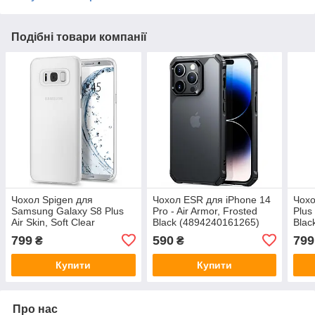
Подібні товари компанії
Чохол Spigen для
Чохол ESR для iPhone 14
Чохо
Samsung Galaxy S8 Plus
Pro - Air Armor, Frosted
Plus 
Air Skin, Soft Clear
Black (4894240161265)
Blac
(571CS21679)
799
590
799
₴
₴
Купити
Купити
Про нас