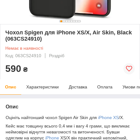
Чохол Spigen для iPhone XS/X, Air Skin, Black
(063CS24910)
Немає в наявності
Код: 063CS24910
Роздріб
590
₴
Опис
Характеристики
Доставка
Оплата
Умови п
Опис
Оцініть найтонший чохол Spigen Air Skin для
iPhone XS
/X.
Кейс має товщину всього 0,4 мм і вагу 4 грами, що викликає
неймовірні відчуття невагомості та витонченості. Бувши
одяглим на корпус
iPhone
XS/X він практичний непомітний,