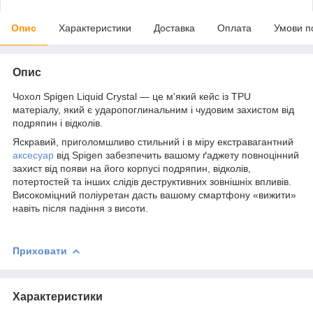
Опис
Характеристики
Доставка
Оплата
Умови п
Опис
Чохол Spigen Liquid Crystal — це м'який кейс із TPU
матеріалу, який є ударопоглинальним і чудовим захистом від
подряпин і відколів.
Яскравий, приголомшливо стильний і в міру екстравагантний
аксесуар
від Spigen забезпечить вашому ґаджету повноцінний
захист від появи на його корпусі подряпин, відколів,
потертостей та інших слідів деструктивних зовнішніх впливів.
Високоміцний поліуретан дасть вашому смартфону «вижити»
навіть після падіння з висоти.
Приховати
Характеристики