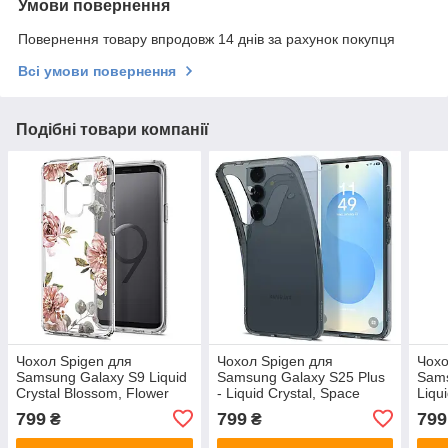
Умови повернення
Повернення товару впродовж 14 днів за рахунок покупця
Всі умови повернення
Подібні товари компанії
Чохол Spigen для
Чохол Spigen для
Чохо
Samsung Galaxy S9 Liquid
Samsung Galaxy S25 Plus
Sams
Crystal Blossom, Flower
- Liquid Crystal, Space
Liqui
(592CS22829)
Crystal (ACS08975)
Crys
799
799
799
₴
₴
(62