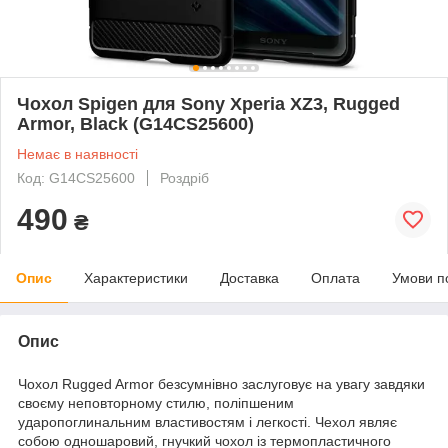
Чохол Spigen для Sony Xperia XZ3, Rugged
Armor, Black (G14CS25600)
Немає в наявності
Код: G14CS25600
Роздріб
490
₴
Опис
Характеристики
Доставка
Оплата
Умови п
Опис
Чохол Rugged Armor безсумнівно заслуговує на увагу завдяки
своєму неповторному стилю, поліпшеним
ударопоглинальним властивостям і легкості. Чехол являє
собою одношаровий, гнучкий чохол із термопластичного