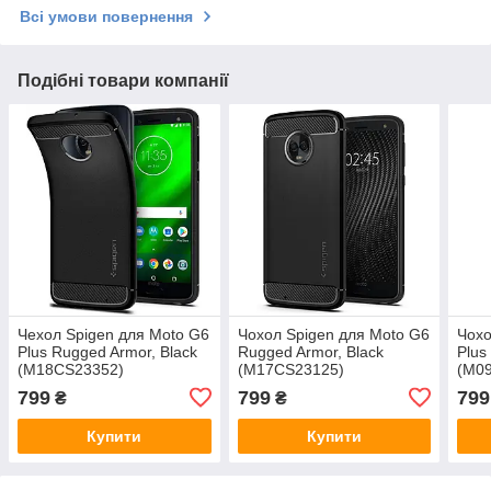
Всі умови повернення
Подібні товари компанії
Чехол Spigen для Moto G6
Чохол Spigen для Moto G6
Чохо
Plus Rugged Armor, Black
Rugged Armor, Black
Plus
(M18CS23352)
(M17CS23125)
(M0
799
799
799
₴
₴
Купити
Купити