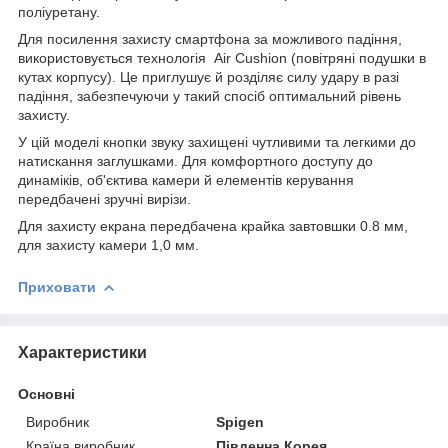
поліуретану.
Для посилення захисту смартфона за можливого падіння,
використовується технологія Air Cushion (повітряні подушки в
кутах корпусу). Це приглушує й розділяє силу удару в разі
падіння, забезпечуючи у такий спосіб оптимальний рівень
захисту.
У цій моделі кнопки звуку захищені чутливими та легкими до
натискання заглушками. Для комфортного доступу до
динаміків, об'єктива камери й елементів керування
передбачені зручні вирізи.
Для захисту екрана передбачена крайка завтовшки 0.8 мм,
для захисту камери 1,0 мм.
Приховати
Характеристики
Основні
Виробник
Spigen
Країна виробник
Південна Корея