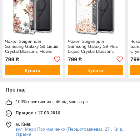
Чохол Spigen для
Чохол Spigen для
Чохо
Samsung Galaxy S9 Liquid
Samsung Galaxy S9 Plus
Sams
Crystal Blossom, Flower
Liquid Crystal Blossom,
Crys
(592CS22829)
Crystal Clear
(59
799
799
799
₴
₴
(593CS22914)
Купити
Купити
Про нас
100% позитивних з 46 відгуків за рік
Працює з 17.03.2016
м. Київ
вул. Марії Приймаченко (Першотравнева), 27 , Київ,
Україна