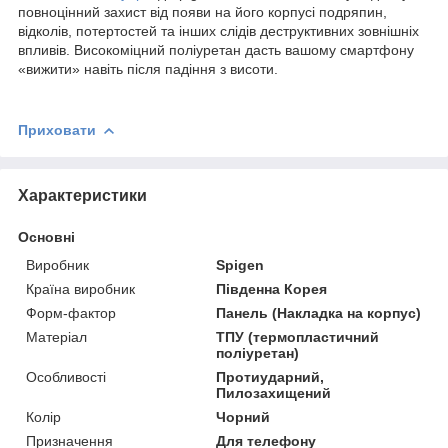
повноцінний захист від появи на його корпусі подряпин,
відколів, потертостей та інших слідів деструктивних зовнішніх
впливів. Високоміцний поліуретан дасть вашому смартфону
«вижити» навіть після падіння з висоти.
Приховати
Характеристики
Основні
Виробник
Spigen
Країна виробник
Південна Корея
Форм-фактор
Панель (Накладка на корпус)
Матеріал
ТПУ (термопластичний
поліуретан)
Особливості
Протиударний,
Пилозахищений
Колір
Чорний
Призначення
Для телефону