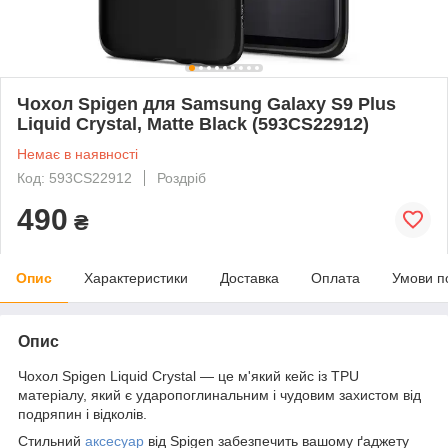
Чохол Spigen для Samsung Galaxy S9 Plus
Liquid Crystal, Matte Black (593CS22912)
Немає в наявності
Код: 593CS22912
Роздріб
490
₴
Опис
Характеристики
Доставка
Оплата
Умови п
Опис
Чохол Spigen Liquid Crystal — це м'який кейс із TPU
матеріалу, який є ударопоглинальним і чудовим захистом від
подряпин і відколів.
Стильний
аксесуар
від Spigen забезпечить вашому ґаджету