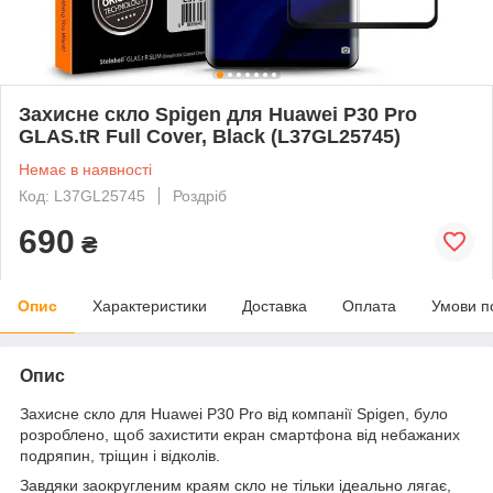
Захисне скло Spigen для Huawei P30 Pro
GLAS.tR Full Cover, Black (L37GL25745)
Немає в наявності
Код: L37GL25745
Роздріб
690
₴
Опис
Характеристики
Доставка
Оплата
Умови п
Опис
Захисне скло для Huawei P30 Pro від компанії Spigen, було
розроблено, щоб захистити екран смартфона від небажаних
подряпин, тріщин і відколів.
Завдяки заокругленим краям скло не тільки ідеально лягає,