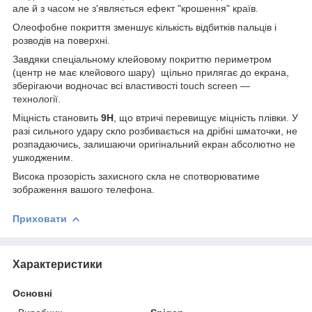
але й з часом не з'являється ефект "крошення" країв.
Олеофобне покриття зменшує кількість відбитків пальців і
розводів на поверхні.
Завдяки спеціальному клейовому покриттю периметром
(центр не має клейового шару) щільно прилягає до екрана,
зберігаючи водночас всі властивості touch screen —
технології.
Міцність становить
9Н
, що втричі перевищує міцність плівки. У
разі сильного удару скло розбивається на дрібні шматочки, не
розпадаючись, залишаючи оригінальний екран абсолютно не
ушкодженим.
Висока прозорість захисного скла не спотворюватиме
зображення вашого телефона.
Приховати
Характеристики
Основні