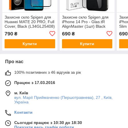
Захисне скло Spigen для
Захисне скло Spigen для
Захи
Huawei MATE 20 PRO, Full
iPhone 14 Pro - Glas.tR
iPho
Cover, Black (L34GL25408)
AlignMaster (1шт) Black
Slim
(AGL05221)
(AG
790
690
690
₴
₴
Купити
Купити
Про нас
100% позитивних з 46 відгуків за рік
Працює з 17.03.2016
м. Київ
вул. Марії Приймаченко (Першотравнева), 27 , Київ,
Україна
Контакти
Сьогодні працює з 10:30 до 18:30
Показати весь графік роботи