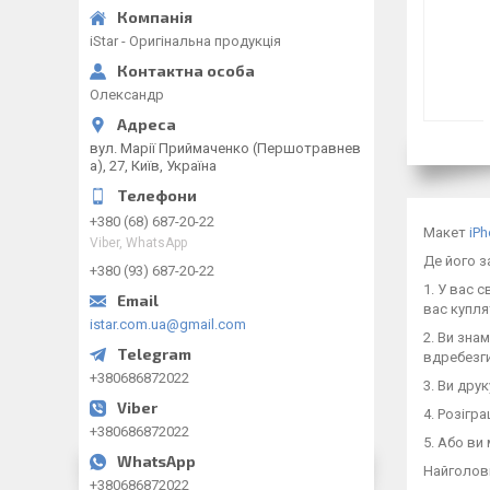
iStar - Оригінальна продукція
Олександр
вул. Марії Приймаченко (Першотравнев
а), 27, Київ, Україна
+380 (68) 687-20-22
Макет
iPh
Viber, WhatsApp
Де його 
+380 (93) 687-20-22
1. У вас 
вас купля
istar.com.ua@gmail.com
2. Ви зна
вдребезги
+380686872022
3. Ви дру
4. Розігр
+380686872022
5. Або ви
Найголовн
+380686872022