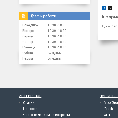
Графік роботи
Інформ
Понеділок
10:30
18:30
Ціна:
490
Вівторок
10:30
18:30
Середа
10:30
18:30
Четвер
10:30
18:30
Пʼятниця
10:30
18:30
Субота
Вихідний
Неділя
Вихідний
ИНТЕРЕСНОЕ
НАШИ ПА
Статьи
MobiGro
Новости
iFresh
Часто задаваемые вопросы
ОПТ