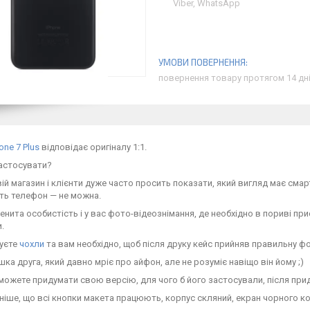
Viber, WhatsApp
повернення товару протягом 14 дн
one 7 Plus
відповідає оригіналу 1:1.
застосувати?
свій магазин і клієнти дуже часто просить показати, який вигляд має сма
ть телефон — не можна.
менита особистість і у вас фото-відеознімання, де необхідно в пориві пр
.
куєте
чохли
та вам необхідно, щоб після друку кейс прийняв правильну фо
ашка друга, який давно мріє про айфон, але не розуміє навіщо він йому ;)
 можете придумати свою версію, для чого б його застосували, після при
іше, що всі кнопки макета працюють, корпус скляний, екран чорного ко