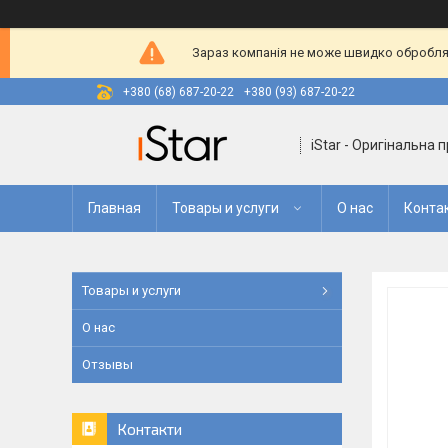
Зараз компанія не може швидко оброблят
+380 (68) 687-20-22
+380 (93) 687-20-22
iStar - Оригінальна 
Главная
Товары и услуги
О нас
Конта
Товары и услуги
О нас
Отзывы
Контакти