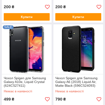
200
200
₴
₴
Купити
Купити
SALE
Чохол Spigen для Samsung
Чехол Spigen для Samsung
Galaxy A10e, Liquid Crystal
Galaxy A6 (2018) Liquid Air,
(624CS27411)
Matte Black (596CS24093)
Немає в наявності
Немає в наявності
499
790
₴
₴