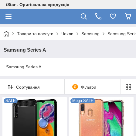
iStar - Оригінальна продукція
Товари та послуги
Чохли
Samsung
Samsung Seri
Samsung Series A
Samsung Series A
Сортування
0
Фільтри
SALE
Mega SALE