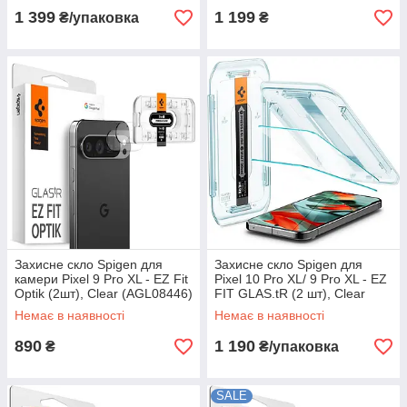
1 399
1 199
₴/упаковка
₴
Захисне скло Spigen для
Захисне скло Spigen для
камери Pixel 9 Pro XL - EZ Fit
Pixel 10 Pro XL/ 9 Pro XL - EZ
Optik (2шт), Clear (AGL08446)
FIT GLAS.tR (2 шт), Clear
(AGL08445)
Немає в наявності
Немає в наявності
890
1 190
₴
₴/упаковка
SALE