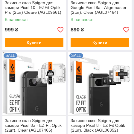
Захисне скло Spigen для
Захисне скло Spigen для
камери Pixel 10 - EZFit Optik
Google Pixel 8a - Alignmaster
Pro (2шт) Cleare (AGL09661)
(2шт), Clear (AGL07464)
В наявності
В наявності
999
890
₴
₴
Купити
Купити
SALE
SALE
Захисне скло Spigen для
Захисне скло Spigen для
камери Pixel 8a - EZ Fit Optik
камери Pixel 8 - EZ Fit Optik
(2шт), Clear (AGL07465)
(2шт), Black (AGL06352)