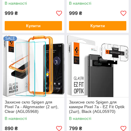
В наявності
В наявності
999
999
₴
₴
Купити
Купити
SALE
Захисне скло Spigen для
Захисне скло Spigen для
Pixel 7a - Alignmaster (2 шт),
камери Pixel 7a - EZ Fit Optik
Clear (AGL05968)
(2шт), Black (AGL05970)
В наявності
В наявності
890
799
₴
₴