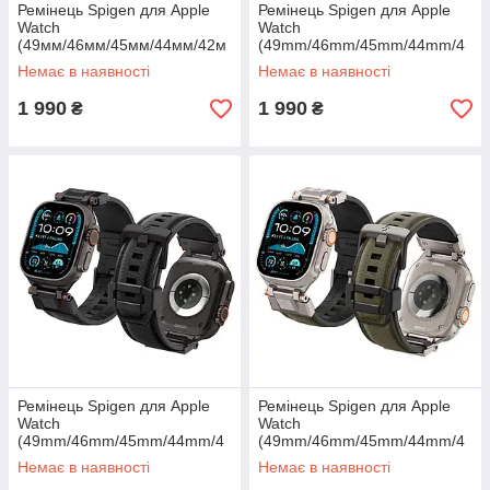
Ремінець Spigen для Apple
Ремінець Spigen для Apple
Watch
Watch
(49мм/46мм/45мм/44мм/42м
(49mm/46mm/45mm/44mm/4
м) - DuraPro Armor Band,
2mm) - DuraPro Armor, Black
Немає в наявності
Немає в наявності
Black (AMP06065)
(AMP07591)
1 990
1 990
₴
₴
Ремінець Spigen для Apple
Ремінець Spigen для Apple
Watch
Watch
(49mm/46mm/45mm/44mm/4
(49mm/46mm/45mm/44mm/4
2mm) - DuraPro Armor Metal
2mm) - DuraPro Armor,
Немає в наявності
Немає в наявності
Connector, Black (AMP09229)
Military Green (AMP09102)