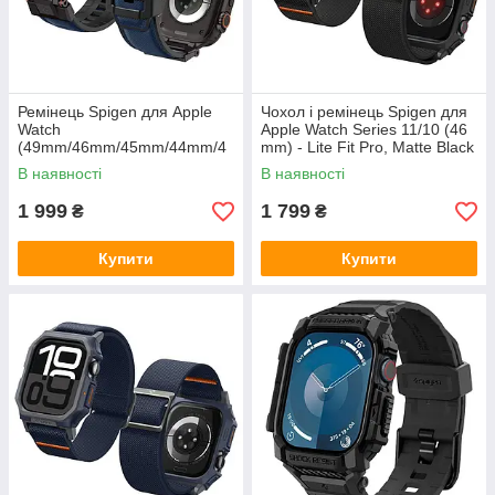
Ремінець Spigen для Apple
Чохол і ремінець Spigen для
Watch
Apple Watch Series 11/10 (46
(49mm/46mm/45mm/44mm/4
mm) - Lite Fit Pro, Matte Black
2mm) - DuraPro Armor, Navy
(ACS08609)
В наявності
В наявності
Blue (AMP09103)
1 999
1 799
₴
₴
Купити
Купити