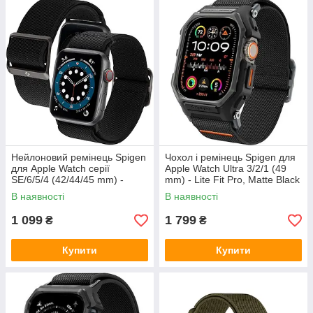
Нейлоновий ремінець Spigen
Чохол і ремінець Spigen для
для Apple Watch серії
Apple Watch Ultra 3/2/1 (49
SE/6/5/4 (42/44/45 mm) -
mm) - Lite Fit Pro, Matte Black
Band Lite Fit (AMP02286)
(ACS07104)
В наявності
В наявності
1 099
1 799
₴
₴
Купити
Купити