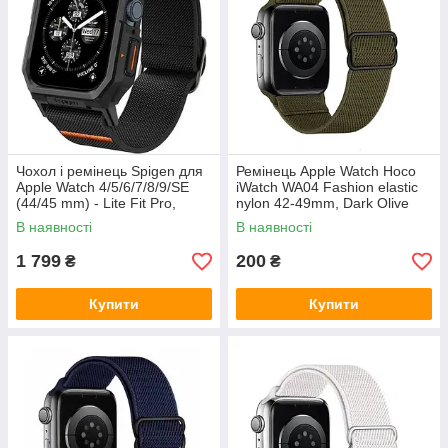
Чохол і ремінець Spigen для
Ремінець Apple Watch Hoco
Apple Watch 4/5/6/7/8/9/SE
iWatch WA04 Fashion elastic
(44/45 mm) - Lite Fit Pro,
nylon 42-49mm, Dark Olive
Matte Black (ACS07103)
Green (786753)
В наявності
В наявності
1 799
200
₴
₴
Купити
Купити