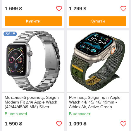
1 699
1 299
₴
₴
Купити
Купити
SALE
Металевий ремінець Spigen
Ремінець Spigen для Apple
Modern Fit для Apple Watch
Watch 44/ 45/ 46/ 49mm -
(42/44/45/49 MM) Silver
Athlex Air, Active Green
(062MP25404)
(AMP09035)
В наявності
В наявності
1 590
1 099
₴
₴