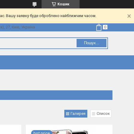
Кошик
час. Вашу заявку буде оброблено найближчим часом.
, 27, Київ, Україна
Пошук...
Галерея
Список
hot price