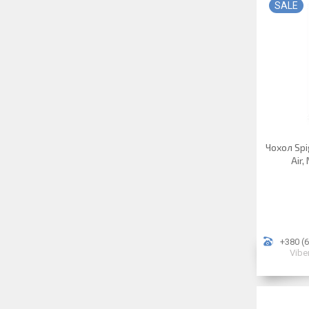
SALE
Чохол Spi
Air,
+380 (6
Vibe