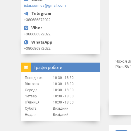
istar.com.ua@gmail.com
+380686872022
+380686872022
+380686872022
Чохол B
Plus BV
Графік роботи
Понеділок
10:30
18:30
Вівторок
10:30
18:30
Середа
10:30
18:30
Четвер
10:30
18:30
Пʼятниця
10:30
18:30
Субота
Вихідний
Неділя
Вихідний