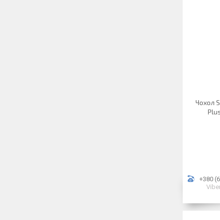
Чохол S
Plus
+380 (6
Vibe