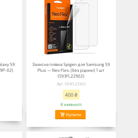
laxy S9
Захисна плівка Spigen для Samsung S9
S9P-02)
Plus — Neo Flex, (без рідини) 1 шт
(593FL22902)
593FL22902
400 ₴
В наявності
Купити