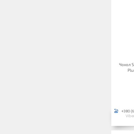
Чохол S
Plu
+380 (6
Vibe