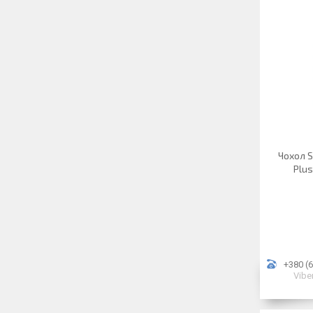
Чохол S
Plus
+380 (6
Vibe