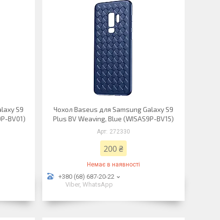
laxy S9
Чохол Baseus для Samsung Galaxy S9
9P-BV01)
Plus BV Weaving, Blue (WISAS9P-BV15)
272330
200 ₴
Немає в наявності
+380 (68) 687-20-22
Viber, WhatsApp