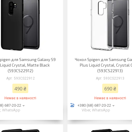
pigen для Samsung Galaxy S9
Чохол Spigen для Samsung Ga
 Liquid Crystal, Matte Black
Plus Liquid Crystal, Crystal 
(593CS22912)
(593CS22913)
593CS22912
593CS22913
490 ₴
690 ₴
Немає в наявності
Немає в наявності
8) 687-20-22
+380 (68) 687-20-22
r, WhatsApp
Viber, WhatsApp