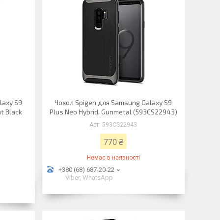
laxy S9
Чохол Spigen для Samsung Galaxy S9
ht Black
Plus Neo Hybrid, Gunmetal (593CS22943)
593CS22943
770 ₴
Немає в наявності
+380 (68) 687-20-22
Viber, WhatsApp