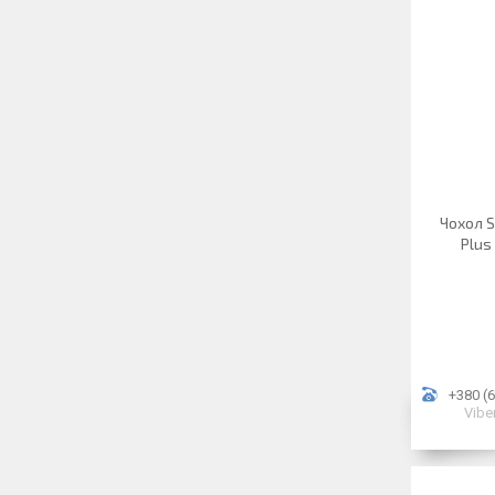
Чохол S
Plus
+380 (6
Vibe