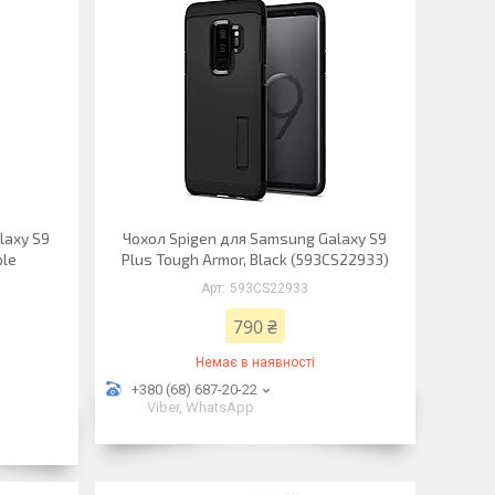
laxy S9
Чохол Spigen для Samsung Galaxy S9
ple
Plus Tough Armor, Black (593CS22933)
593CS22933
790 ₴
Немає в наявності
+380 (68) 687-20-22
Viber, WhatsApp