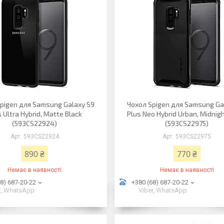
pigen для Samsung Galaxy S9
Чохол Spigen для Samsung Ga
 Ultra Hybrid, Matte Black
Plus Neo Hybrid Urban, Midnig
(593CS22924)
(593CS22975)
593CS22924
593CS22975
890 ₴
770 ₴
Немає в наявності
Немає в наявності
8) 687-20-22
+380 (68) 687-20-22
r, WhatsApp
Viber, WhatsApp