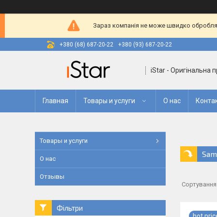
Зараз компанія не може швидко оброблят
+380 (68) 687-20-22
+380 (93) 687-20-22
iStar - Оригінальна 
Главная
Товары и услуги
О нас
Конта
Товары и услуги
Sam
О нас
Отзывы
Фільтри
hot pric