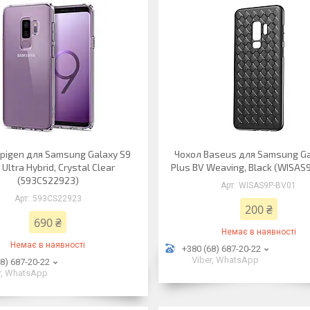
pigen для Samsung Galaxy S9
Чохол Baseus для Samsung Ga
 Ultra Hybrid, Crystal Clear
Plus BV Weaving, Black (WISAS
(593CS22923)
WISAS9P-BV01
593CS22923
200 ₴
690 ₴
Немає в наявності
Немає в наявності
+380 (68) 687-20-22
Viber, WhatsApp
8) 687-20-22
r, WhatsApp