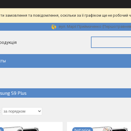
и замовлення та повідомлення, оскільки за її графіком ще не робочий 
вул. Марії Приймаченко (Першотравнева)
продукція
кты
sung S9 Plus
e
hot price