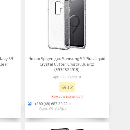
laxy S9
Чохол Spigen для Samsung S9 Plus Liquid
Clear
Crystal Glitter, Crystal Quartz
(593CS22918)
593CS22918
590 ₴
Немає в наявності
+380 (68) 687-20-22
Viber, WhatsApp