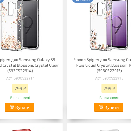
pigen для Samsung Galaxy S9
Чохол Spigen для Samsung Ga
id Crystal Blossom, Crystal Clear
Plus Liquid Crystal Blossom, 
(593CS22914)
(593CS22915)
593CS22914
593CS22915
799 ₴
799 ₴
В наявності
В наявності
Купити
Купити