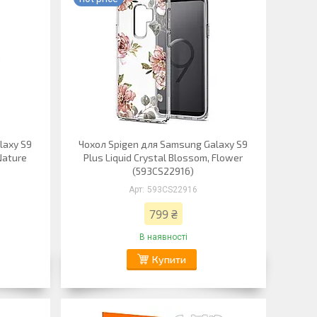
laxy S9
Чохол Spigen для Samsung Galaxy S9
Nature
Plus Liquid Crystal Blossom, Flower
(593CS22916)
593CS22916
799 ₴
В наявності
Купити