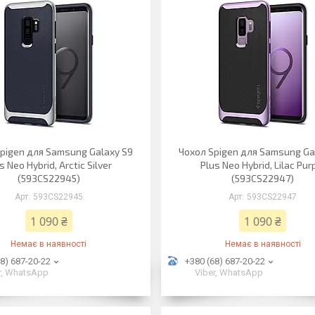
pigen для Samsung Galaxy S9
Чохол Spigen для Samsung Ga
s Neo Hybrid, Arctic Silver
Plus Neo Hybrid, Lilac Pur
(593CS22945)
(593CS22947)
593CS22945
593CS22947
1 090 ₴
1 090 ₴
Немає в наявності
Немає в наявності
8) 687-20-22
+380 (68) 687-20-22
r, WhatsApp
Viber, WhatsApp