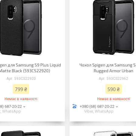
gen для Samsung S9 Plus Liquid
Чохол Spigen для Samsung S
 Matte Black (593CS22920)
Rugged Armor Urban
593CS22920
593CS22962
799 ₴
590 ₴
Немає в наявності
Немає в наявності
8) 687-20-22
+380 (68) 687-20-22
r, WhatsApp
Viber, WhatsApp